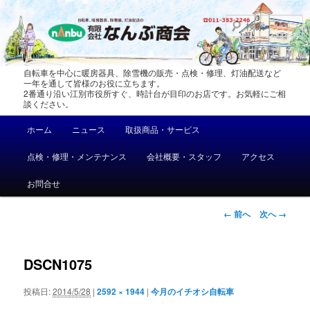
メ
イ
ン
コ
ン
自転車を中心に暖房器具、除雪機の販売・点検・修理、灯油配送など
テ
一年を通して皆様のお役に立ちます。
2番通り沿い江別市役所すぐ、時計台が目印のお店です。お気軽にご相
ン
談ください。
ツ
メ
へ
ホーム
ニュース
取扱商品・サービス
イ
移
ン
動
点検・修理・メンテナンス
会社概要・スタッフ
アクセス
メ
ニ
お問合せ
ュ
ー
画
← 前へ
次へ →
像
ナ
ビ
DSCN1075
ゲ
ー
投稿日:
2014/5/28
|
2592 × 1944
|
今月のイチオシ自転車
シ