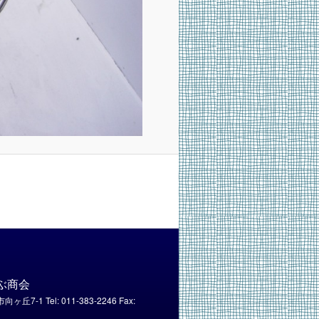
ぶ商会
丘7-1 Tel: 011-383-2246 Fax: