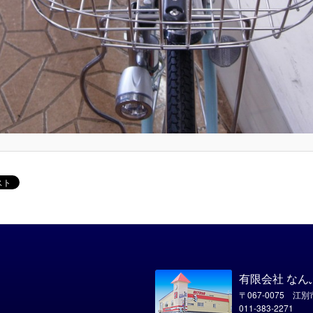
有限会社 なん
〒067-0075 江別市向ヶ
011-383-2271