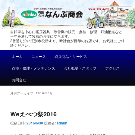
メ
サ
イ
ブ
ン
コ
コ
ン
ン
テ
自転車を中心に暖房器具、除雪機の販売・点検・修理、灯油配送など
テ
ン
一年を通して皆様のお役に立ちます。
2番通り沿い江別市役所すぐ、時計台が目印のお店です。お気軽にご相
ン
ツ
談ください。
ツ
へ
メ
へ
移
ホーム
ニュース
取扱商品・サービス
イ
移
動
ン
動
点検・修理・メンテナンス
会社概要・スタッフ
アクセス
メ
ニ
お問合せ
ュ
ー
月別アーカイブ:
2016年6月
Weえべつ祭2016
投稿日時:
2016/6/30
投稿者:
admin