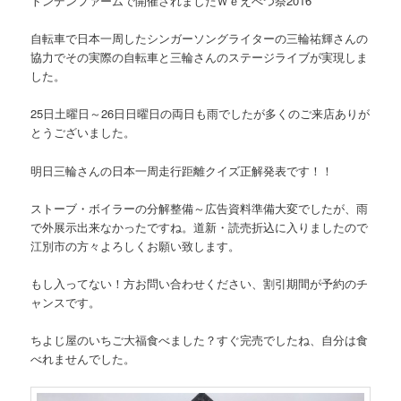
トンデンファームで開催されましたＷｅえべつ祭2016
自転車で日本一周したシンガーソングライターの三輪祐輝さんの
協力でその実際の自転車と三輪さんのステージライブが実現しま
した。
25日土曜日～26日日曜日の両日も雨でしたが多くのご来店ありが
とうございました。
明日三輪さんの日本一周走行距離クイズ正解発表です！！
ストーブ・ボイラーの分解整備～広告資料準備大変でしたが、雨
で外展示出来なかったですね。道新・読売折込に入りましたので
江別市の方々よろしくお願い致します。
もし入ってない！方お問い合わせください、割引期間が予約のチ
ャンスです。
ちよじ屋のいちご大福食べました？すぐ完売でしたね、自分は食
べれませんでした。